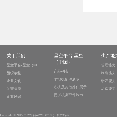
关于我们
星空平台-星空
生产能
（中国）
星空平台-星空（中
管理能力
产品列表
组织架构
制造能力
国） 简介
平地机部件展示
企业文化
研发能力
农机及其他部件展示
荣誉资质
品保能力
挖掘机类部件展示
企业风采
Copyright © 2015 星空平台-星空（中国） 版权所有