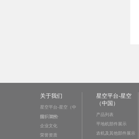
关于我们
星空平台-星空
（中国）
星空平台-星空（中
产品列表
组织架构
国） 简介
平地机部件展示
企业文化
农机及其他部件展示
荣誉资质