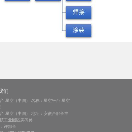
我们
台-星空（中国） 名称：星空平台-星空
）
-星空（中国） 地址：安徽合肥长丰
镇工业园区牌碑路
：许部长